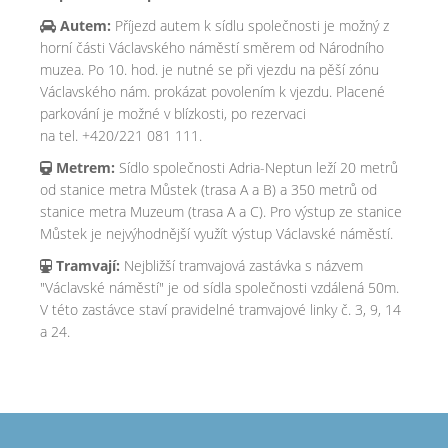
Autem:
Příjezd autem k sídlu společnosti je možný z
horní části Václavského náměstí směrem od Národního
muzea. Po 10. hod. je nutné se při vjezdu na pěší zónu
Václavského nám. prokázat povolením k vjezdu. Placené
parkování je možné v blízkosti, po rezervaci
na tel. +420/221 081 111.
Metrem:
Sídlo společnosti Adria-Neptun leží 20 metrů
od stanice metra Můstek (trasa A a B) a 350 metrů od
stanice metra Muzeum (trasa A a C). Pro výstup ze stanice
Můstek je nejvýhodnější využít výstup Václavské náměstí.
Tramvají:
Nejbližší tramvajová zastávka s názvem
"Václavské náměstí" je od sídla společnosti vzdálená 50m.
V této zastávce staví pravidelné tramvajové linky č. 3, 9, 14
a 24.