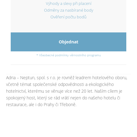
Výhody a slevy při placení
Odměny za nasbírané body
Ověření počtu bodů
Objednat
* Všeobecné podmínky věrnostního programu
Adria – Neptun, spol. s r.o. je rovněž leadrem hotelového oboru,
včetně témat společenské odpovědnosti a ekologického
hotelnictví, kterému se věnuje více než 20 let. Naším cílem je
spokojený host, který se rád vrátí nejen do našeho hotelu či
restaurace, ale i do Prahy či Třeboně.