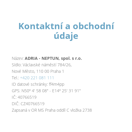
Kontaktní a obchodní
údaje
Název:
ADRIA - NEPTUN, spol. s r.o.
Sídlo: Václavské náměstí 784/26,
Nové Město, 110 00 Praha 1
Tel.:
+420 221 081 111
ID datové schránky: ff4m4pp
GPS: N50º 4' 58 08" - E14º 25' 31 91"
IČ: 40766519
DIČ: CZ40766519
Zapsaná v OR MS Praha oddíl C vložka 2738