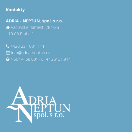
Kontakty
ADRIA - NEPTUN, spol. s r.o.
Václavské náměstí 784/26
110 00 Praha 1
+420 221 081 111
info@adria-neptun.cz
N50° 4' 58.08" - E14° 25' 31.91"