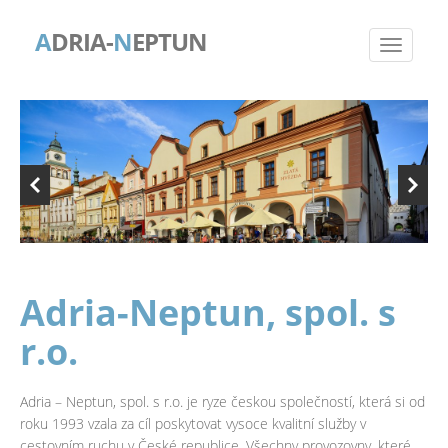
A
DRIA-
N
EPTUN
Adria-Neptun, spol. s
r.o.
Adria – Neptun, spol. s r.o. je ryze českou společností, která si od
roku 1993 vzala za cíl poskytovat vysoce kvalitní služby v
cestovním ruchu v České republice. Všechny provozovny, které