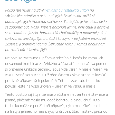
Pokud jste někdy navštívili
vyhlášenou restauraci Triton
na
Václavském náměstí a ochutnali jejich české menu, určitě si
pamatujete jejich ikonickou svíčkovou. Tohle jídlo je klenotem, nedá
se zapomenout. Maso, které je dokonale jemné, plné chuti a doslova
se rozpadá na jazyku, harmonická chuť omáčky a moderně pojaté
karlovarské knedlíky. Symbol české kuchyně v perfektním provedení.
Zkuste si ji připravit i doma. Šéfkuchař Tritonu Tomáš Kohút nám
prozradil pár hlavních fíglů.
Nejprve se zastavme u přípravy telecího či hovězího masa. Jak
dosáhnout kombinace křehkého a šťavnatého masa? Na pomoc
si přizveme unikátní techniku sous vide vaření v másle. Vaření ve
vakuu zvané sous vide si už před časem získalo srdce milovníků
precizně připravených pokrmů. V Tritonu však tuto techniku
povýšili ještě na vyšší úroveň – vařením ve vakuu a másle.
Tento postup zajišťuje, že maso zůstane neuvěřitelně šťavnaté a
jemné, přičemž máslo mu dodá bohatou a plnou chuť. Tuto
techniku můžete použít i při přípravě jiných mas. Skvěle se hodí
na filety z jehněčího masa, ryby či drůbež. Stačí nastavit přesnou