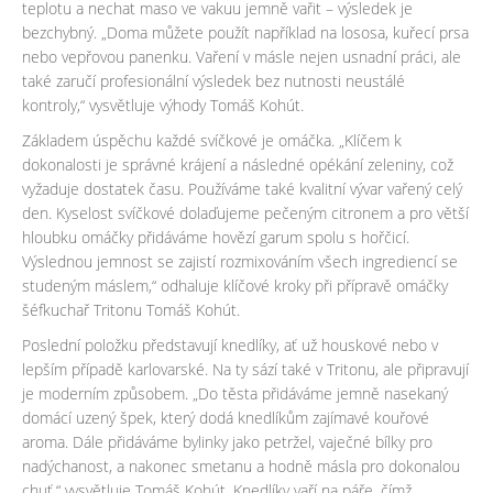
teplotu a nechat maso ve vakuu jemně vařit – výsledek je
bezchybný. „Doma můžete použít například na lososa, kuřecí prsa
nebo vepřovou panenku. Vaření v másle nejen usnadní práci, ale
také zaručí profesionální výsledek bez nutnosti neustálé
kontroly,“ vysvětluje výhody Tomáš Kohút.
Základem úspěchu každé svíčkové je omáčka. „Klíčem k
dokonalosti je správné krájení a následné opékání zeleniny, což
vyžaduje dostatek času. Používáme také kvalitní vývar vařený celý
den. Kyselost svíčkové dolaďujeme pečeným citronem a pro větší
hloubku omáčky přidáváme hovězí garum spolu s hořčicí.
Výslednou jemnost se zajistí rozmixováním všech ingrediencí se
studeným máslem,“ odhaluje klíčové kroky při přípravě omáčky
šéfkuchař Tritonu Tomáš Kohút.
Poslední položku představují knedlíky, ať už houskové nebo v
lepším případě karlovarské. Na ty sází také v Tritonu, ale připravují
je moderním způsobem. „Do těsta přidáváme jemně nasekaný
domácí uzený špek, který dodá knedlíkům zajímavé kouřové
aroma. Dále přidáváme bylinky jako petržel, vaječné bílky pro
nadýchanost, a nakonec smetanu a hodně másla pro dokonalou
chuť,“ vysvětluje Tomáš Kohút. Knedlíky vaří na páře, čímž