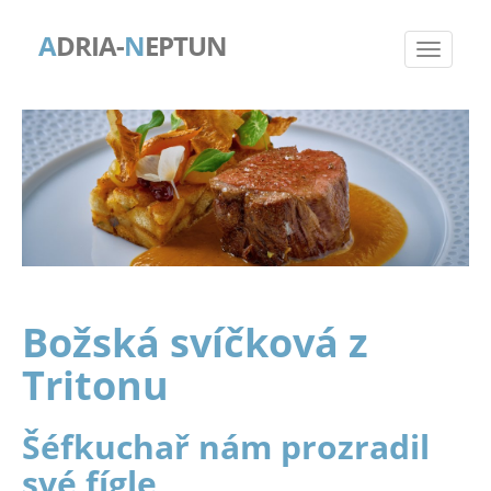
A
DRIA-
N
EPTUN
Božská svíčková z
Tritonu
Šéfkuchař nám prozradil
své fígle