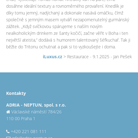
dosáhne ideální textury a rovnoměrného provaření. Knedlík je
díky tomu jemný, nadýchaný a dokonale nasává omáčku, čímž
společně s jemným masem vytváří nezapomenutelný gurmánský
zážitek. „Když svíčkovou spárujeme s naším novým
nealkoholickým drinkem ze šanty kočičí, začne věřit v Boha i ten
největší ateista,“ dodává s humorem talentovaný šéfkuchař. Tak ji
běžte do Tritonu ochutnat a pak si to vyzkoušejte i doma.
iLuxus.cz
> Restaurace - 9.1.2025 - Jan Pešek
Kontakty
ADRIA - NEPTUN, spol. s r.o.
Václavské náměstí 784/26
110 00 Praha 1
+420 221 081 111