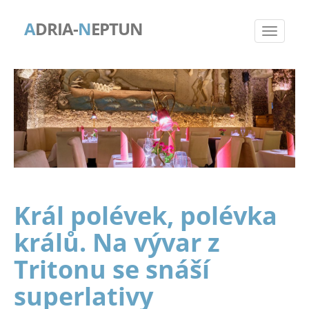
A
DRIA-
N
EPTUN
Král polévek, polévka
králů. Na vývar z
Tritonu se snáší
superlativy