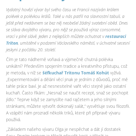
Vydatný hovězí vývar byl svého času ve Francii nazýván králem
polévek a polévkou králů. Také u nás patřil na slavnostní tabuli, a
ještě před nedávnem se bez něj neobešel žádný svatební oběd. Dnes
se sláva dvojitého vývaru, pro nějž se používá výraz consommé,
vrací v plné slávě. Jeden z nejlepších můžete ochutnat v
restauraci
Triton
, umístěné v podzemí Václavského náměstí, v úchvatné secesní
jeskyni z počátku 20. století.
Čím je tato nádherně voňavá a výjimečně chutná polévka
unikátní? Především spojením tradice a kreativního přístupu, což
je metoda, v níž se
šéfkuchař Tritonu Tomáš Kohút
vyžívá.
„Experimentování a dělání věcí jinak je jedním z důvodů, proč mě
tahle práce baví. Je až nesnesitelné vařit věci stejně jako ostatní
kuchaři. Často říkám: „Nesnaž se naučit recept, snaž se pochopit
jídlo.“ Teprve když se zamyslíte nad rajčetem a jeho silnými
stránkami, můžete vytvořit dokonalý salát,“ vysvětluje svou filozofii.
A vzápětí nám prozradí několik triků, které při přípravě vývaru
používá.
„Základem našeho vývaru Olga je nespěchat a dát jí dostatek
času. Prvním krokem je třikrát převařit kosti a třikrát je