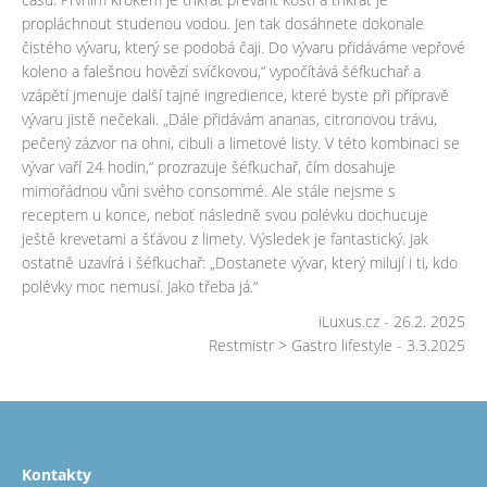
propláchnout studenou vodou. Jen tak dosáhnete dokonale
čistého vývaru, který se podobá čaji. Do vývaru přidáváme vepřové
koleno a falešnou hovězí svíčkovou,“ vypočítává šéfkuchař a
vzápětí jmenuje další tajné ingredience, které byste při přípravě
vývaru jistě nečekali. „Dále přidávám ananas, citronovou trávu,
pečený zázvor na ohni, cibuli a limetové listy. V této kombinaci se
vývar vaří 24 hodin,“ prozrazuje šéfkuchař, čím dosahuje
mimořádnou vůni svého consommé. Ale stále nejsme s
receptem u konce, neboť následně svou polévku dochucuje
ještě krevetami a šťávou z limety. Výsledek je fantastický. Jak
ostatně uzavírá i šéfkuchař: „Dostanete vývar, který milují i ti, kdo
polévky moc nemusí. Jako třeba já.“
iLuxus.cz - 26.2. 2025
Restmistr > Gastro lifestyle - 3.3.2025
Kontakty