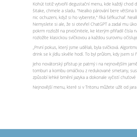
Kohút totiž vytvořil degustační menu, kde každý chod d
šitake, chmele a sladu. "Nealko párování bere většina
nic ochuzeni, když si ho vyberete," říká šéfkuchař. Nea
Nemyslete si ale, že si otevřel ChatGPT a zadal mu úko
pokrm rozložil na prvočinitele, ke kterým přiřadil čís
rozložíte klasickou svíčkovou a každou surovinu očíslu
„První pokus, který jsme udělali, byla svíčková. Algori
drink se k jídlu skvěle hodí. To byl průlom, kdy jsem si
Jeho novátorský přístup je patrný i na nejnovějším jarn
tomburi a kombu omáčkou z redukované smetany, sushi 
způsobí lehké brnění jazyka a dokonale vyčistí chuťové
Nejnovější menu, které si v Tritonu můžete užít od jara