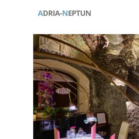
A
DRIA-
N
EPTUN