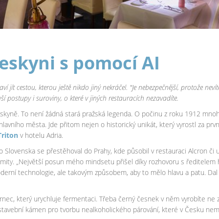
jeskyni s pomocí AI
baví jít cestou, kterou ještě nikdo jiný nekráčel. "Je nebezpečnější, protože ne
ší postupy i suroviny, o které v jiných restauracích nezavadíte.
kyně. To není žádná stará pražská legenda. O počinu z roku 1912 mnohdy 
lavního města. Jde přitom nejen o historický unikát, který vyrostl za pr
Triton
v hotelu Adria.
 Slovenska se přestěhoval do Prahy, kde působil v restauraci Alcron či u
limity. „Největší posun mého mindsetu přišel díky rozhovoru s ředitele
 moderní technologie, ale takovým způsobem, aby to mělo hlavu a patu. Dal
rnec, který urychluje fermentaci. Třeba černý česnek v něm vyrobíte ne za 
ní stavební kámen pro tvorbu nealkoholického párování, které v Česku ne