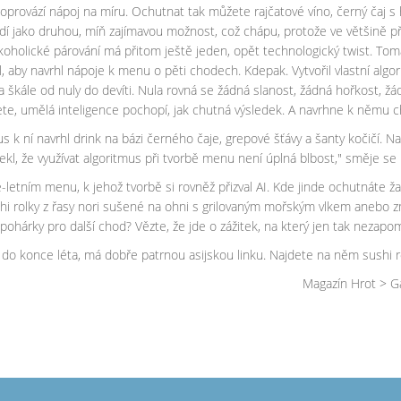
oprovází nápoj na míru. Ochutnat tak můžete rajčatové víno, černý čaj s 
 lidí jako druhou, míň zajímavou možnost, což chápu, protože ve většině
lkoholické párování má přitom ještě jeden, opět technologický twist. Tom
l, aby navrhl nápoje k menu o pěti chodech. Kdepak. Vytvořil vlastní alg
la na škále od nuly do devíti. Nula rovná se žádná slanost, žádná hořkost
jete, umělá inteligence pochopí, jak chutná výsledek. A navrhne k němu c
tmus k ní navrhl drink na bázi černého čaje, grepové šťávy a šanty kočičí
 řekl, že využívat algoritmus při tvorbě menu není úplná blbost," směje se
ě-letním menu, k jehož tvorbě si rovněž přizval AI. Kde jinde ochutnáte 
rolky z řasy nori sušené na ohni s grilovaným mořským vlkem anebo zmr
 pohárky pro další chod? Vězte, že jde o zážitek, na který jen tak nezap
 do konce léta, má dobře patrnou asijskou linku. Najdete na něm sushi rol
Magazín Hrot > Ga