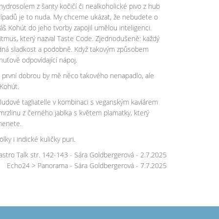
hydrosolem z šanty kočičí či nealkoholické pivo z hub
 případů je to nuda. My chceme ukázat, že nebudete o
áš Kohút do jeho tvorby zapojil umělou inteligenci.
oritmus, který nazval Taste Code. Zjednodušeně: každý
, žádná sladkost a podobně. Když takovým způsobem
huťově odpovídající nápoj.
. Na první dobrou by mě něco takového nenapadlo, ale
 Kohút.
žaludové tagliatelle v kombinaci s veganským kaviárem
zlinu z černého jablka s květem plamatky, který
omenete.
ky i indické kuličky puri.
stro Talk str. 142-143 - Sára Goldbergerová - 2.7.2025
Echo24 > Panorama - Sára Goldbergerová - 7.7.2025