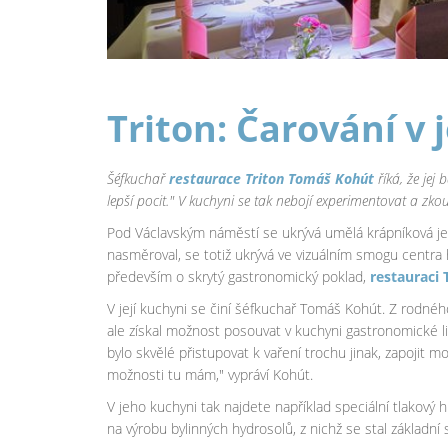
Triton: Čarování v 
Šéfkuchař
restaurace Triton Tomáš Kohút
říká, že jej 
lepší pocit." V kuchyni se tak nebojí experimentovat a zkou
Pod Václavským náměstí se ukrývá umělá krápníková jes
nasměroval, se totiž ukrývá ve vizuálním smogu centra h
především o skrytý gastronomický poklad,
restauraci 
V její kuchyni se činí šéfkuchař Tomáš Kohút. Z rodného
ale získal možnost posouvat v kuchyni gastronomické 
bylo skvělé přistupovat k vaření trochu jinak, zapojit
možnosti tu mám," vypráví Kohút.
V jeho kuchyni tak najdete například speciální tlakový h
na výrobu bylinných hydrosolů, z nichž se stal základ