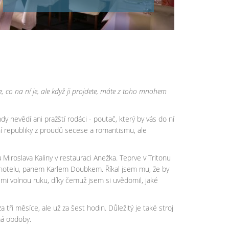
víte, co na ní je, ale když ji projdete, máte z toho mnohem
nevědí ani pražští rodáci - poutač, který by vás do ní
vní republiky z proudů secese a romantismu, ale
 Miroslava Kaliny v restauraci Anežka. Teprve v Tritonu
m hotelu, panem Karlem Doubkem. Říkal jsem mu, že by
 mi volnou ruku, díky čemuž jsem si uvědomil, jaké
tři měsíce, ale už za šest hodin. Důležitý je také stroj
má obdoby.