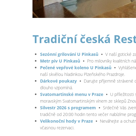
Tradiční česká Res
Sezónní grilování U Pinkasů
•
V naší gotické z
Metr piv U Pinkasů
•
Pro milovníky kvalitních n
Pečené vepřové koleno U Pinkasů
•
Vyhlášené
naší skvělou hladinkou Plzeňského Prazdroje.
Dárkové poukazy
•
Darujte příjemně strávené c
dlouho vzpomíná.
Svatomartinské menu v Praze
•
U příležitosti
moravským Svatomartinským vínem ze sklepů Znov
Silvestr 2026 s programem
•
Srdečně Vás zveme
tradičně od 20:00 hodin tento večer nabízíme prog
Velikonoční hody v Praze
•
Neváhejte a ochutn
včasnou rezervaci.