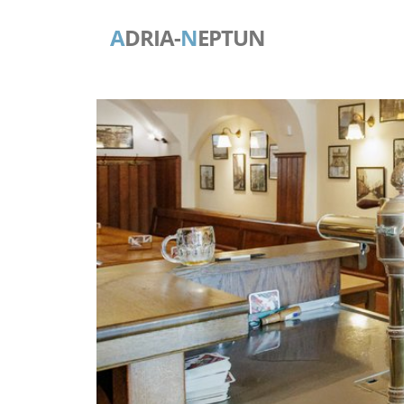
A
DRIA-
N
EPTUN