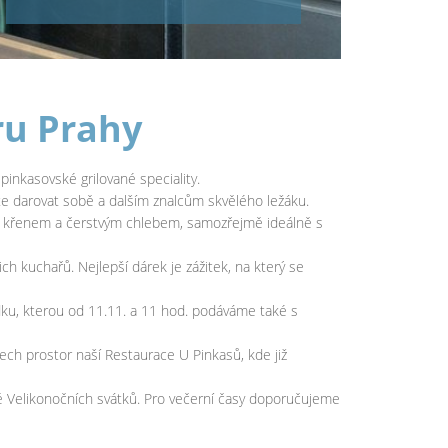
ru Prahy
inkasovské grilované speciality.
te darovat sobě a dalším znalcům skvělého ležáku.
, křenem a čerstvým chlebem, samozřejmě ideálně s
 kuchařů. Nejlepší dárek je zážitek, na který se
bídku, kterou od 11.11. a 11 hod. podáváme také s
ch prostor naší Restaurace U Pinkasů, kde již
 Velikonočních svátků. Pro večerní časy doporučujeme