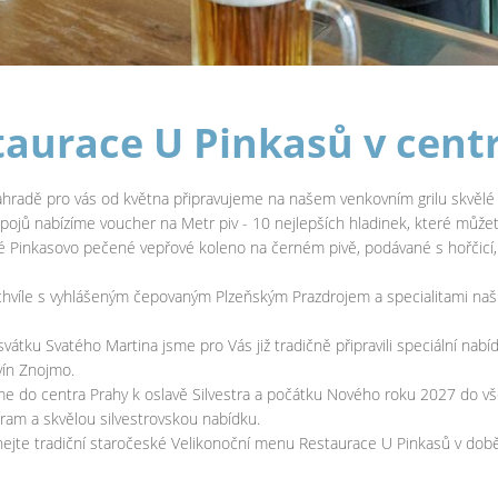
taurace U Pinkasů v cent
ahradě pro vás od května připravujeme na našem venkovním grilu skvělé p
ápojů nabízíme voucher na Metr piv - 10 nejlepších hladinek, které může
 Pinkasovo pečené vepřové koleno na černém pivě, podávané s hořčicí
hvíle s vyhlášeným čepovaným Plzeňským Prazdrojem a specialitami našich
 svátku Svatého Martina jsme pro Vás již tradičně připravili speciální na
ín Znojmo.
 do centra Prahy k oslavě Silvestra a počátku Nového roku 2027 do vše
ram a skvělou silvestrovskou nabídku.
ejte tradiční staročeské Velikonoční menu Restaurace U Pinkasů v době