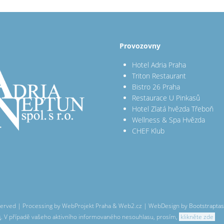
Provozovny
Hotel Adria Praha
Triton Restaurant
Bistro 26 Praha
Restaurace U Pinkasů
Hotel Zlatá hvězda Třeboň
Wellness & Spa Hvězda
CHEF Klub
 reserved | Processing by WebProjekt Praha & Web2.cz | WebDesign by
Bootstraptas
s
. V případě vašeho aktivního informovaného nesouhlasu, prosím,
klikněte zde