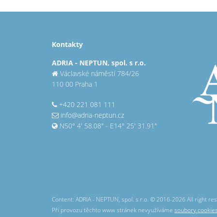
Kontakty
ADRIA - NEPTUN, spol. s r.o.
Václavské náměstí 784/26
110 00 Praha 1
+420 221 081 111
info@adria-neptun.cz
N50° 4' 58.08" - E14° 25' 31.91"
Content: ADRIA - NEPTUN, spol. s r.o. © 2016-2026 All right
Při provozu těchto www stránek nevyužíváme
soubory cookie